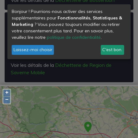
Bonjour ! Pourrions-nous activer des services
supplémentaires pour
Fonctionnalités, Statistiques &
Déchetterie de Region de Saverne
Marketing
? Vous pouvez toujours modifier ou retirer
Mobile
votre consentement plus tard. Pour en savoir plus,
veuillez lire notre
politique de confidentialité
.
SAVERNE
67700
Laissez-moi choisir
C'est bon.
Saverne
Voir les détails de la
Déchetterie de Region de
Saverne Mobile
+
−