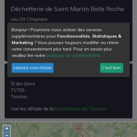
Déchetterie de Saint Martin Belle Roche
Lieu Dit Chagnaux
71118
Bonjour ! Pourrions-nous activer des services
Saint-Martin-Belle-Roche
supplémentaires pour
Fonctionnalités, Statistiques &
Marketing
? Vous pouvez toujours modifier ou retirer
Voir les détails de la
Déchetterie de Saint Martin
votre consentement plus tard. Pour en savoir plus,
Belle Roche
veuillez lire notre
politique de confidentialité
.
Laissez-moi choisir
C'est bon.
Déchetterie de Tournus
ZI des Joncs
71700
Tournus
Voir les détails de la
Déchetterie de Tournus
+
−