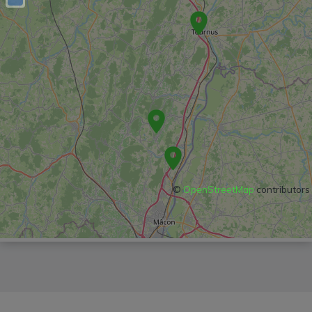
©
OpenStreetMap
contributors