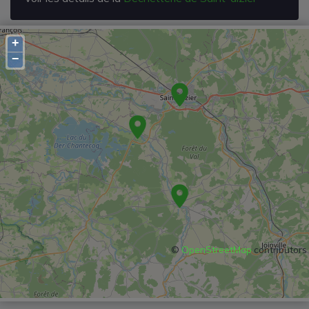
+
−
©
OpenStreetMap
contributors