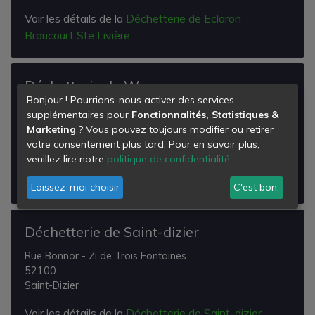
Voir les détails de la
Déchetterie de Eclaron
Braucourt Ste Livière
Déchetterie de Wassy
Bonjour ! Pourrions-nous activer des services
Route de Pont-varin
supplémentaires pour
Fonctionnalités, Statistiques &
Lieu Dit les Chanoines
Marketing
? Vous pouvez toujours modifier ou retirer
52130
votre consentement plus tard. Pour en savoir plus,
Wassy
veuillez lire notre
politique de confidentialité
.
Voir les détails de la
Déchetterie de Wassy
Laissez-moi choisir
C'est bon.
Déchetterie de Saint-dizier
Rue Bonnor - Zi de Trois Fontaines
52100
Saint-Dizier
Voir les détails de la
Déchetterie de Saint-dizier