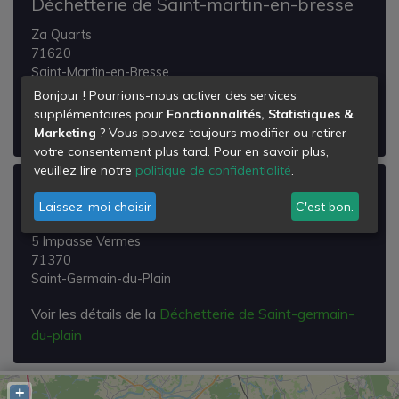
Déchetterie de Saint-martin-en-bresse
Za Quarts
71620
Saint-Martin-en-Bresse
Bonjour ! Pourrions-nous activer des services
Voir les détails de la
Déchetterie de Saint-martin-en-
supplémentaires pour
Fonctionnalités, Statistiques &
bresse
Marketing
? Vous pouvez toujours modifier ou retirer
votre consentement plus tard. Pour en savoir plus,
veuillez lire notre
politique de confidentialité
.
Déchetterie de Saint-germain-du-plain
Laissez-moi choisir
C'est bon.
Za
5 Impasse Vermes
71370
Saint-Germain-du-Plain
Voir les détails de la
Déchetterie de Saint-germain-
du-plain
+