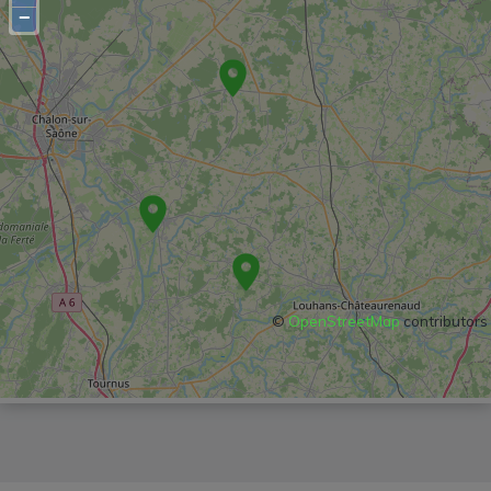
−
©
OpenStreetMap
contributors