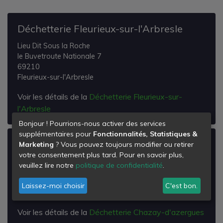
Déchetterie Fleurieux-sur-l'Arbresle
Lieu Dit Sous la Roche
le Buvetroute Nationale 7
69210
Fleurieux-sur-l'Arbresle
Voir les détails de la
Déchetterie Fleurieux-sur-
l'Arbresle
Bonjour ! Pourrions-nous activer des services
supplémentaires pour
Fonctionnalités, Statistiques &
Déchetterie Chazay-d'azergues
Marketing
? Vous pouvez toujours modifier ou retirer
votre consentement plus tard. Pour en savoir plus,
les Petites Culattes
veuillez lire notre
politique de confidentialité
.
Route de Saint Antoine
69380
Laissez-moi choisir
C'est bon.
Chazay-d'Azergues
Voir les détails de la
Déchetterie Chazay-d'azergues