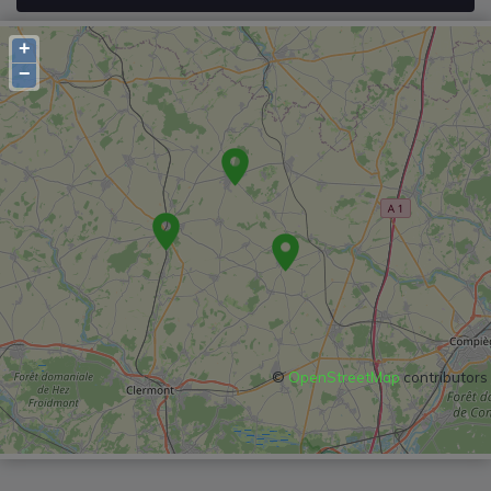
+
−
©
OpenStreetMap
contributors