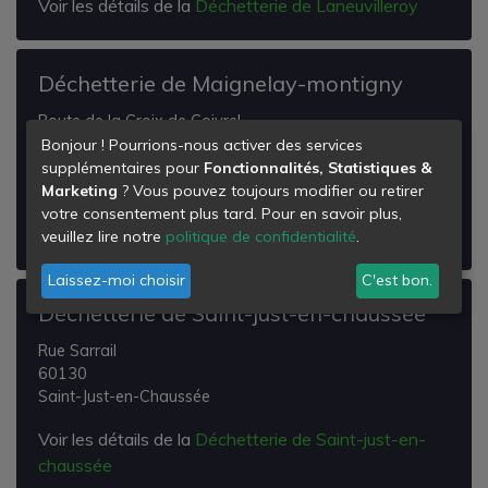
Voir les détails de la
Déchetterie de Laneuvilleroy
Déchetterie de Maignelay-montigny
Route de la Croix de Coivrel
60420
Bonjour ! Pourrions-nous activer des services
Maignelay-Montigny
supplémentaires pour
Fonctionnalités, Statistiques &
Marketing
? Vous pouvez toujours modifier ou retirer
Voir les détails de la
Déchetterie de Maignelay-
votre consentement plus tard. Pour en savoir plus,
montigny
veuillez lire notre
politique de confidentialité
.
Laissez-moi choisir
C'est bon.
Déchetterie de Saint-just-en-chaussée
Rue Sarrail
60130
Saint-Just-en-Chaussée
Voir les détails de la
Déchetterie de Saint-just-en-
chaussée