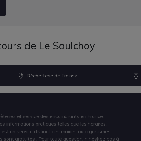
tours de Le Saulchoy
Déchetterie de Froissy
hèteries et service des encombrants en France.
s informations pratiques telles que les horaires,
est un service distinct des mairies ou organismes
s sont gratuites
. Pour toute question, n'hésitez pas à