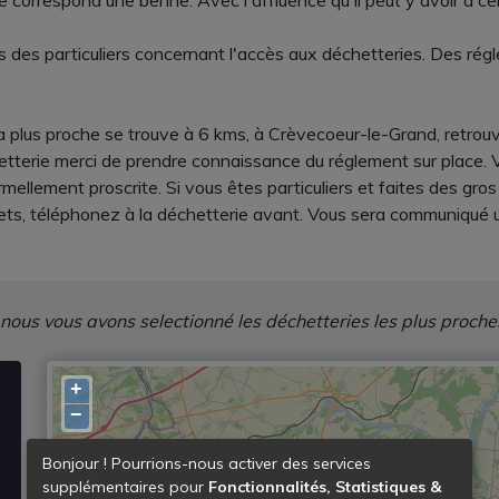
 correspond une benne. Avec l'affluence qu'il peut y avoir à ce
 des particuliers concernant l'accès aux déchetteries. Des régle
La plus proche se trouve à 6 kms, à Crèvecoeur-le-Grand, retrouv
tterie merci de prendre connaissance du réglement sur place. Veu
mellement proscrite. Si vous êtes particuliers et faites des gro
ts, téléphonez à la déchetterie avant. Vous sera communiqué un
 nous vous avons selectionné les déchetteries les plus proche
+
−
Bonjour ! Pourrions-nous activer des services
supplémentaires pour
Fonctionnalités, Statistiques &