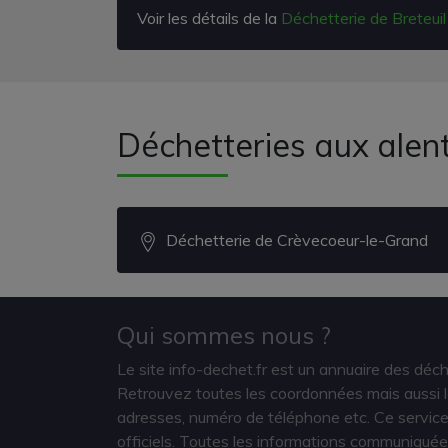
Voir les détails de la
Déchetterie de Breteuil
Déchetteries aux alen
Déchetterie de Crèvecoeur-le-Grand
Qui sommes nous ?
Le site info-dechet.fr est un annuaire des déc
Retrouvez toutes les coordonnées mais aussi le
adresses, numéro de téléphone etc. Ce service 
officiels. Toutes les informations communiquée