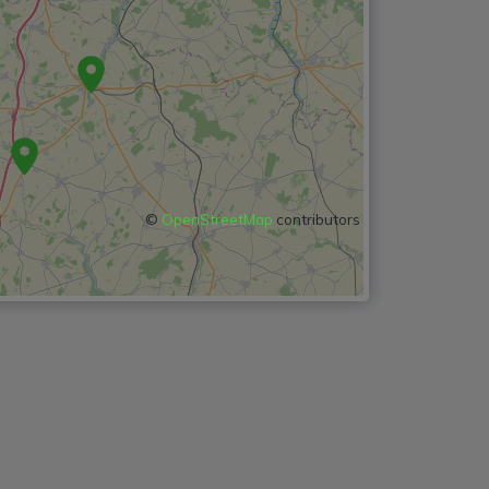
©
OpenStreetMap
contributors