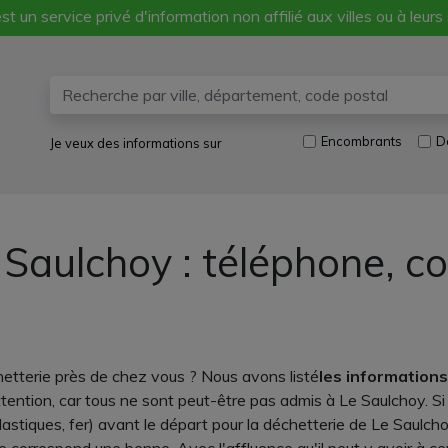
st un service privé d'information non affilié aux villes ou à leurs
Encombrants
D
Je veux des informations sur
 Saulchoy : téléphone, c
etterie près de chez vous ? Nous avons listé
les information
tention, car tous ne sont peut-être pas admis à Le Saulchoy. Si
lastiques, fer) avant le départ pour la déchetterie de Le Saulc