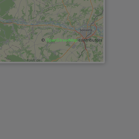
©
OpenStreetMap
contributors