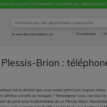
st un service privé d'information non affilié aux villes ou à leurs
Encombrants
D
Je veux des informations sur
 Plessis-Brion : télépho
lque soit le déchet que vous voulez jeter il est toujours mieux 
es détritus corosifs ou toxiques ? Renseignez-vous, car tous ne
t de partir pour la déchetterie de Le Plessis-Brion. Rassemblez 