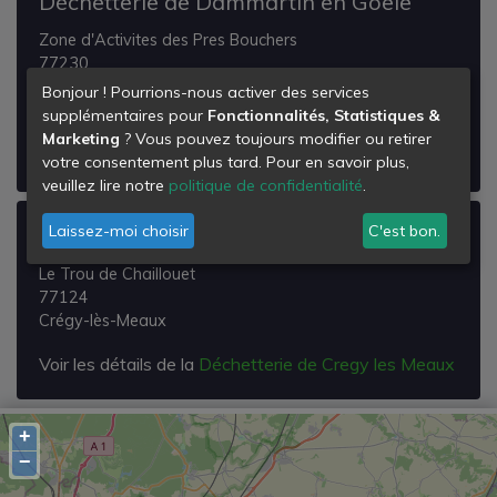
Déchetterie de Dammartin en Goele
Zone d'Activites des Pres Bouchers
77230
Dammartin-en-Goële
Bonjour ! Pourrions-nous activer des services
supplémentaires pour
Fonctionnalités, Statistiques &
Voir les détails de la
Déchetterie de Dammartin en
Marketing
? Vous pouvez toujours modifier ou retirer
Goele
votre consentement plus tard. Pour en savoir plus,
veuillez lire notre
politique de confidentialité
.
Laissez-moi choisir
C'est bon.
Déchetterie de Cregy les Meaux
Le Trou de Chaillouet
77124
Crégy-lès-Meaux
Voir les détails de la
Déchetterie de Cregy les Meaux
+
−