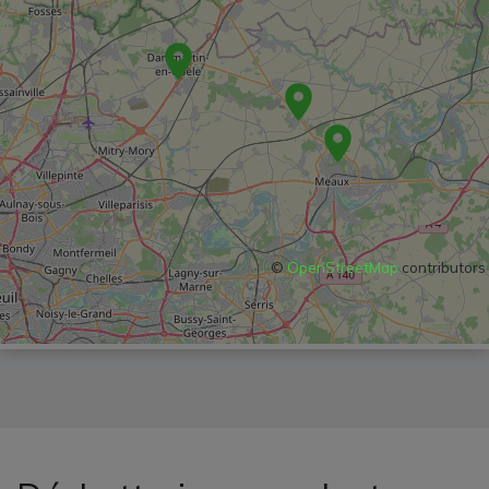
©
OpenStreetMap
contributors