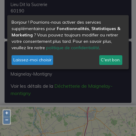
Lieu Dit la Sucrerie
60190
La Neuville-Roy
Bonjour ! Pourrions-nous activer des services
supplémentaires pour
Fonctionnalités, Statistiques &
Voir les détails de la
Déchetterie de Laneuvilleroy
Marketing
? Vous pouvez toujours modifier ou retirer
votre consentement plus tard. Pour en savoir plus,
veuillez lire notre
politique de confidentialité
.
Déchetterie de Maignelay-montigny
Laissez-moi choisir
C'est bon.
Route de la Croix de Coivrel
60420
Maignelay-Montigny
Voir les détails de la
Déchetterie de Maignelay-
montigny
+
−