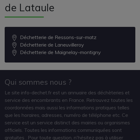
de Lataule
Déchetterie de Ressons-sur-matz
Déchetterie de Laneuvilleroy
Déchetterie de Maignelay-montigny
Qui sommes nous ?
Le site info-dechet.fr est un annuaire des déchèteries et
service des encombrants en France. Retrouvez toutes les
coordonnées mais aussi les informations pratiques telles
que les horaires, adresses, numéro de téléphone etc. Ce
service est un service distinct des mairies ou organismes
officiels. Toutes les informations communiquées sont
gratuites
. Pour toute question, n'hésitez pas à utiliser