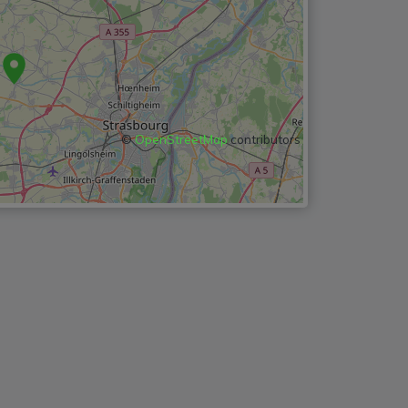
©
OpenStreetMap
contributors