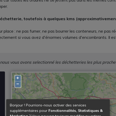
bas car toutes les ordures ne se jettent pas dans les mêmes co
mper.
déchetterie, toutefois à quelques kms (approximativemen
ur place : ne pas fumer, ne pas bourrer les conteneurs, ne pas 
rectement si vous avez d'énormes volumes d'encombrants. Il es
 nous vous avons selectionné les déchetteries les plus proche
+
−
Bonjour ! Pourrions-nous activer des services
supplémentaires pour
Fonctionnalités, Statistiques &
Marketing
? Vous pouvez toujours modifier ou retirer