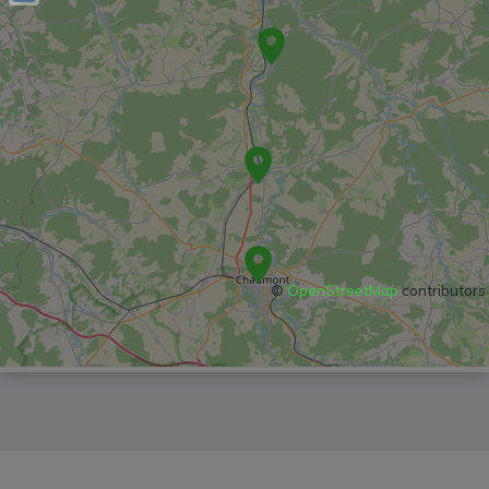
©
OpenStreetMap
contributors