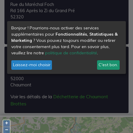
Rue du Maréchal Foch
Rd 166 Après la Zi du Grand Pré
52320
Froncles
Bonjour ! Pourrions-nous activer des services
supplémentaires pour
Fonctionnalités, Statistiques &
Voir les détails de la
Déchetterie de Froncles
Marketing
? Vous pouvez toujours modifier ou retirer
votre consentement plus tard. Pour en savoir plus,
veuillez lire notre
politique de confidentialité
.
Déchetterie de Chaumont Brottes
Laissez-moi choisir
C'est bon.
Rue de la Quellemêle
Lieu-dit le Poncé
52000
Chaumont
Voir les détails de la
Déchetterie de Chaumont
Brottes
+
−