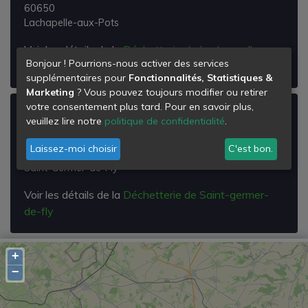
60650
Lachapelle-aux-Pots
Voir les détails de la
Déchetterie de Lachappelle-
Bonjour ! Pourrions-nous activer des services
aux-pots
supplémentaires pour
Fonctionnalités, Statistiques &
Marketing
? Vous pouvez toujours modifier ou retirer
votre consentement plus tard. Pour en savoir plus,
Déchetterie de Saint-germer-de-fly
veuillez lire notre
politique de confidentialité
.
Rd 22 Vers le Coudray St Germer
Laissez-moi choisir
C'est bon.
60850
Saint-Germer-de-Fly
Voir les détails de la
Déchetterie de Saint-germer-
de-fly
+
−