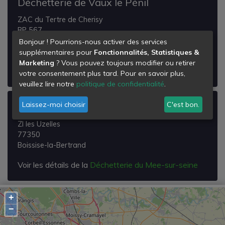
Déchetterie de Vaux le Pénil
ZAC du Tertre de Cherisy
BP 567
77000
Bonjour ! Pourrions-nous activer des services
Vaux-le-Pénil
supplémentaires pour
Fonctionnalités, Statistiques &
Marketing
? Vous pouvez toujours modifier ou retirer
Voir les détails de la
Déchetterie de Vaux le Pénil
votre consentement plus tard. Pour en savoir plus,
veuillez lire notre
politique de confidentialité
.
Laissez-moi choisir
C'est bon.
Déchetterie du Mee-sur-seine
ZI les Uzelles
77350
Boissise-la-Bertrand
Voir les détails de la
Déchetterie du Mee-sur-seine
+
−