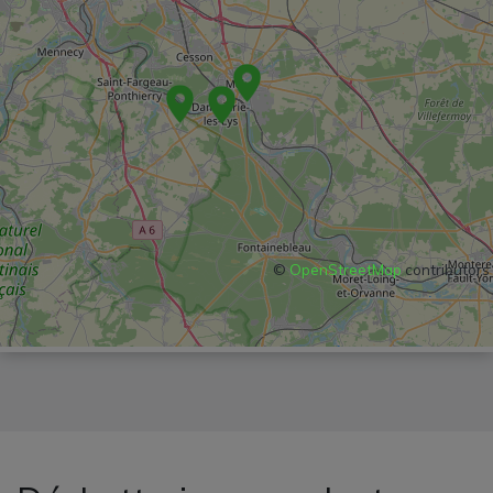
©
OpenStreetMap
contributors