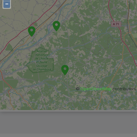
−
©
OpenStreetMap
contributors