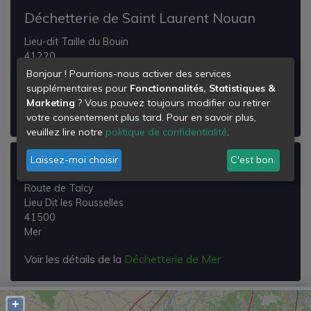
Déchetterie de Saint Laurent Nouan
Lieu-dit Taille du Bouin
41220
Saint-Laurent-Nouan
Bonjour ! Pourrions-nous activer des services
supplémentaires pour
Fonctionnalités, Statistiques &
Voir les détails de la
Déchetterie de Saint Laurent
Marketing
? Vous pouvez toujours modifier ou retirer
Nouan
votre consentement plus tard. Pour en savoir plus,
veuillez lire notre
politique de confidentialité
.
Laissez-moi choisir
C'est bon.
Déchetterie de Mer
Route de Talcy
Lieu Dit les Rousselles
41500
Mer
Voir les détails de la
Déchetterie de Mer
+