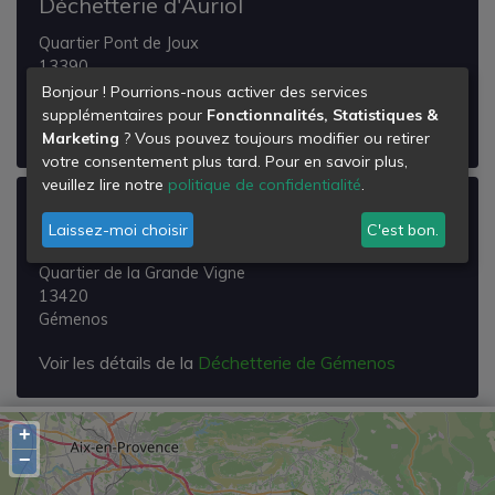
Déchetterie d'Auriol
Quartier Pont de Joux
13390
Auriol
Bonjour ! Pourrions-nous activer des services
supplémentaires pour
Fonctionnalités, Statistiques &
Voir les détails de la
Déchetterie d'Auriol
Marketing
? Vous pouvez toujours modifier ou retirer
votre consentement plus tard. Pour en savoir plus,
veuillez lire notre
politique de confidentialité
.
Déchetterie de Gémenos
Laissez-moi choisir
C'est bon.
Chemin des Graviers
Quartier de la Grande Vigne
13420
Gémenos
Voir les détails de la
Déchetterie de Gémenos
+
−