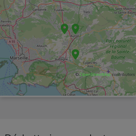
©
OpenStreetMap
contributors