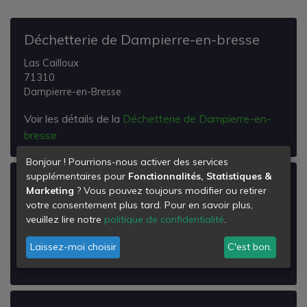
Déchetterie de Dampierre-en-bresse
Las Cailloux
71310
Dampierre-en-Bresse
Voir les détails de la
Déchetterie de Dampierre-en-
bresse
Bonjour ! Pourrions-nous activer des services
supplémentaires pour
Fonctionnalités, Statistiques &
Déchetterie de Pierre-de-bresse
Marketing
? Vous pouvez toujours modifier ou retirer
votre consentement plus tard. Pour en savoir plus,
Route de Lays
veuillez lire notre
politique de confidentialité
.
71270
Pierre-de-Bresse
Laissez-moi choisir
C'est bon.
Voir les détails de la
Déchetterie de Pierre-de-bresse