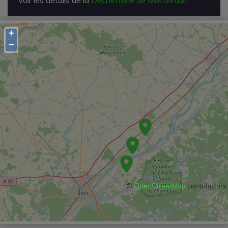
+
−
©
OpenStreetMap
contributors