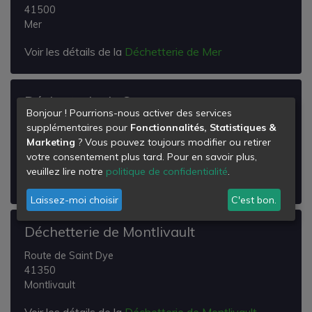
41500
Mer
Voir les détails de la
Déchetterie de Mer
Déchetterie de Suevres
Bonjour ! Pourrions-nous activer des services
Lieu-dit les Gribouzys
supplémentaires pour
Fonctionnalités, Statistiques &
41500
Marketing
? Vous pouvez toujours modifier ou retirer
Suèvres
votre consentement plus tard. Pour en savoir plus,
veuillez lire notre
politique de confidentialité
.
Voir les détails de la
Déchetterie de Suevres
Laissez-moi choisir
C'est bon.
Déchetterie de Montlivault
Route de Saint Dye
41350
Montlivault
Voir les détails de la
Déchetterie de Montlivault