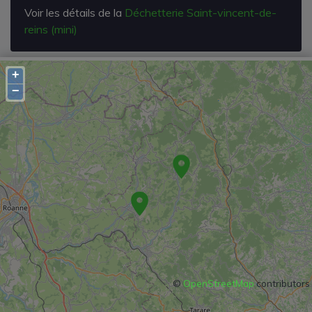
Voir les détails de la
Déchetterie Saint-vincent-de-
reins (mini)
+
−
©
OpenStreetMap
contributors