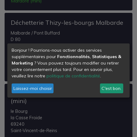
Mardore (mini)
Déchetterie Thizy-les-bourgs Malbarde
Malbarde / Pont Buffard
D 80
69240
Bonjour ! Pourrions-nous activer des services
Thizy
supplémentaires pour
Fonctionnalités, Statistiques &
Marketing
? Vous pouvez toujours modifier ou retirer
Voir les détails de la
Déchetterie Thizy-les-bourgs
votre consentement plus tard. Pour en savoir plus,
Malbarde
veuillez lire notre
politique de confidentialité
.
Laissez-moi choisir
C'est bon.
Déchetterie Saint-vincent-de-reins
(mini)
le Bourg
la Casse Froide
69240
Saint-Vincent-de-Reins