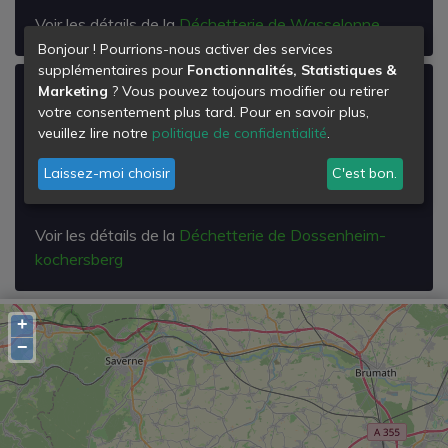
Voir les détails de la
Déchetterie de Wasselonne
Bonjour ! Pourrions-nous activer des services
supplémentaires pour
Fonctionnalités, Statistiques &
Marketing
? Vous pouvez toujours modifier ou retirer
Déchetterie de Dossenheim-
votre consentement plus tard. Pour en savoir plus,
kochersberg
veuillez lire notre
politique de confidentialité
.
D79
Laissez-moi choisir
C'est bon.
67117
Dossenheim-Kochersberg
Voir les détails de la
Déchetterie de Dossenheim-
kochersberg
+
−