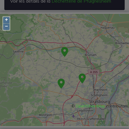
Voir les détails de la
Déchetterie de Pfulgriesheim
+
−
©
OpenStreetMap
contributors