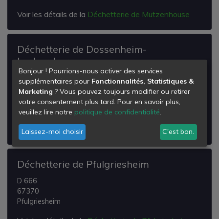
Voir les détails de la
Déchetterie de Mutzenhouse
Déchetterie de Dossenheim-
kochersberg
Bonjour ! Pourrions-nous activer des services
D79
supplémentaires pour
Fonctionnalités, Statistiques &
67117
Marketing
? Vous pouvez toujours modifier ou retirer
Dossenheim-Kochersberg
votre consentement plus tard. Pour en savoir plus,
veuillez lire notre
politique de confidentialité
.
Voir les détails de la
Déchetterie de Dossenheim-
kochersberg
Laissez-moi choisir
C'est bon.
Déchetterie de Pfulgriesheim
D 666
67370
Pfulgriesheim