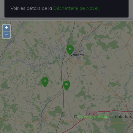
Voir les détails de la
Déchetterie de Naveil
+
−
©
OpenStreetMap
contributors