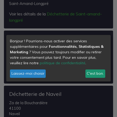
Saint-Amand-Longpré
Voir les détails de la
Déchetterie de Saint-amand-
longpré
Déchetterie de Prunay-cassereau
Bonjour ! Pourrions-nous activer des services
supplémentaires pour
Fonctionnalités, Statistiques &
Route de Villethiou
Marketing
? Vous pouvez toujours modifier ou retirer
41310
votre consentement plus tard. Pour en savoir plus,
Prunay-Cassereau
veuillez lire notre
politique de confidentialité
.
Voir les détails de la
Déchetterie de Prunay-
Laissez-moi choisir
C'est bon.
cassereau
Déchetterie de Naveil
Za de la Bouchardière
41100
Naveil