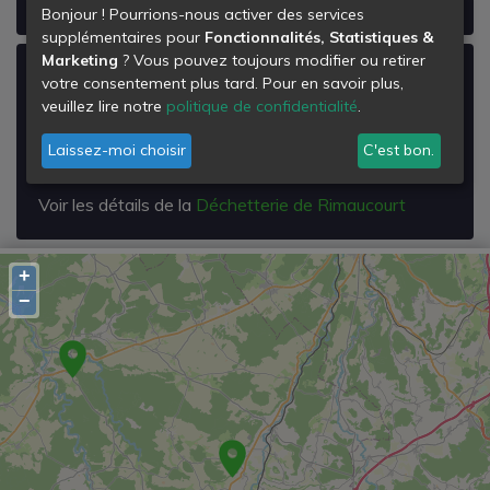
Bonjour ! Pourrions-nous activer des services
supplémentaires pour
Fonctionnalités, Statistiques &
Marketing
? Vous pouvez toujours modifier ou retirer
Déchetterie de Rimaucourt
votre consentement plus tard. Pour en savoir plus,
veuillez lire notre
politique de confidentialité
.
Zone Industrielle
52700
Laissez-moi choisir
C'est bon.
Rimaucourt
Voir les détails de la
Déchetterie de Rimaucourt
+
−