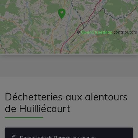
©
OpenStreetMap
contributors
Déchetteries aux alentours
de Huilliécourt
Déchetterie de Romain-sur-meuse