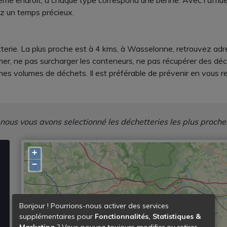
même endroit, à chaque type correspond une benne. Avec l'affluen
z un temps précieux.
rie. La plus proche est à 4 kms, à Wasselonne, retrouvez adress
umer, ne pas surcharger les conteneurs, ne pas récupérer des dé
mes volumes de déchets. Il est préférable de prévenir en vous r
 nous vous avons selectionné les déchetteries les plus proche
+
−
Bonjour ! Pourrions-nous activer des services
supplémentaires pour
Fonctionnalités, Statistiques &
Marketing
? Vous pouvez toujours modifier ou retirer