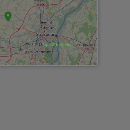
©
OpenStreetMap
contributors