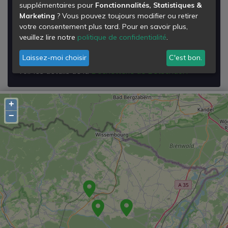
supplémentaires pour
Fonctionnalités, Statistiques &
Déchetterie de Betschdorf
Marketing
? Vous pouvez toujours modifier ou retirer
votre consentement plus tard. Pour en savoir plus,
ROUTE DE SOUFFLENHEIM
veuillez lire notre
politique de confidentialité
.
67660
Betschdorf
Laissez-moi choisir
C'est bon.
Voir les détails de la
Déchetterie de Betschdorf
+
−