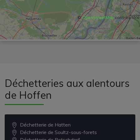
©
OpenStreetMap
contributors
Déchetteries aux alentours
de Hoffen
Déchetterie de Hatten
Déchetterie de Soultz-sous-forets
Déchetterie de Betschdorf