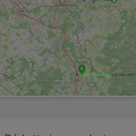
©
OpenStreetMap
contributors