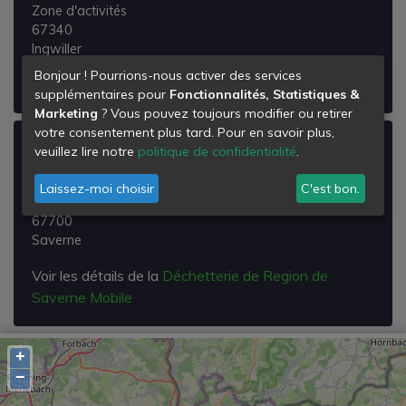
Zone d'activités
67340
Ingwiller
Bonjour ! Pourrions-nous activer des services
Voir les détails de la
Déchetterie de Ingwiller
supplémentaires pour
Fonctionnalités, Statistiques &
Marketing
? Vous pouvez toujours modifier ou retirer
votre consentement plus tard. Pour en savoir plus,
Déchetterie de Region de Saverne
veuillez lire notre
politique de confidentialité
.
Mobile
Laissez-moi choisir
C'est bon.
SAVERNE
67700
Saverne
Voir les détails de la
Déchetterie de Region de
Saverne Mobile
+
−