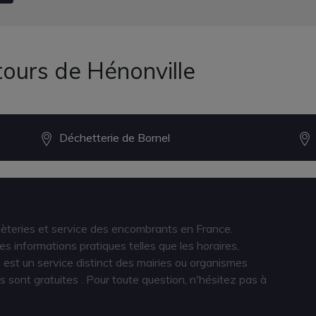
tours de Hénonville
Déchetterie de Bornel
hèteries et service des encombrants en France.
s informations pratiques telles que les horaires,
est un service distinct des mairies ou organismes
s sont gratuites
. Pour toute question, n'hésitez pas à