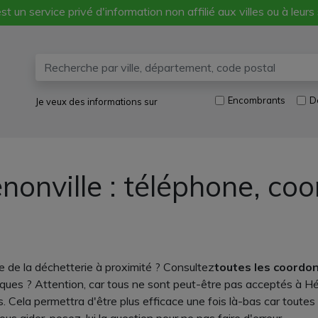
st un service privé d'information non affilié aux villes ou à leurs
Encombrants
D
Je veux des informations sur
nonville : téléphone, co
e de la déchetterie à proximité ? Consultez
toutes les coordon
xiques ? Attention, car tous ne sont peut-être pas acceptés à H
s. Cela permettra d'être plus efficace une fois là-bas car toute