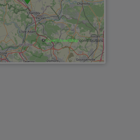
©
OpenStreetMap
contributors