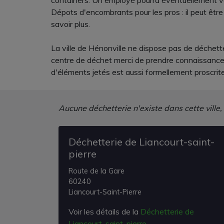
containers. Un employé pourra éventuellement vous
Dépots d'encombrants pour les pros : il peut êtr
savoir plus.
La ville de Hénonville ne dispose pas de déchette
centre de déchet merci de prendre connaissance du
d'éléments jetés est aussi formellement proscrite
Aucune déchetterie n'existe dans cette ville,
Déchetterie de Liancourt-saint-
pierre
Route de la Gare
60240
Liancourt-Saint-Pierre
Voir les détails de la
Déchetterie de
Liancourt-saint-pierre