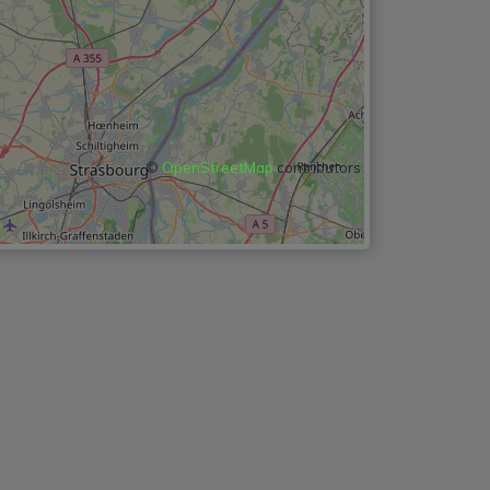
©
OpenStreetMap
contributors