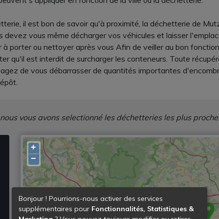
peuvent s'appliquer en fonction de la ville ou la déchetterie.
rie, il est bon de savoir qu'à proximité, la déchetterie de Mutz
us devez vous même décharger vos véhicules et laisser l'empla
r à porter ou nettoyer après vous Afin de veiller au bon fonct
er qu'il est interdit de surcharger les conteneurs. Toute récupé
visagez de vous débarrasser de quantités importantes d'encombra
dépôt.
 nous vous avons selectionné les déchetteries les plus proche
+
−
Bonjour ! Pourrions-nous activer des services
supplémentaires pour
Fonctionnalités, Statistiques &
Marketing
? Vous pouvez toujours modifier ou retirer