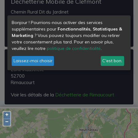
Déchetterie Mobile de Clefmont
Chemin Rural Dit du Jardinet
52240
Bonjour ! Pourrions-nous activer des services
Clefmont
supplémentaires pour
Fonctionnalités, Statistiques &
Marketing
? Vous pouvez toujours modifier ou retirer
Voir les détails de la
Déchetterie Mobile de Clefmont
votre consentement plus tard. Pour en savoir plus,
veuillez lire notre
politique de confidentialité
.
Déchetterie de Rimaucourt
Laissez-moi choisir
C'est bon.
Zone Industrielle
52700
Rimaucourt
Voir les détails de la
Déchetterie de Rimaucourt
+
−