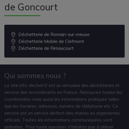
de Goncourt
Déchetterie de Romain-sur-meuse
Déchetterie Mobile de Clefmont
Déchetterie de Rimaucourt
Qui sommes nous ?
Le site info-dechet.fr est un annuaire des déchèteries et
service des encombrants en France. Retrouvez toutes les
coordonnées mais aussi les informations pratiques telles
que les horaires, adresses, numéro de téléphone etc. Ce
service est un service distinct des mairies ou organismes
officiels. Toutes les informations communiquées sont
gratuites
. Pour toute question, n'hésitez pas à utiliser