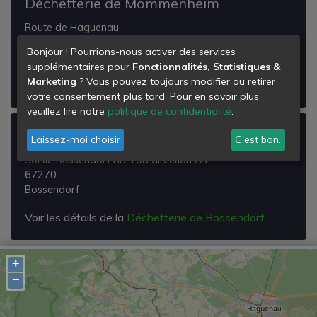
Déchetterie de Mommenheim
Route de Haguenau
67670
Bonjour ! Pourrions-nous activer des services
Mommenheim
supplémentaires pour
Fonctionnalités, Statistiques &
Marketing
? Vous pouvez toujours modifier ou retirer
Voir les détails de la
Déchetterie de Mommenheim
votre consentement plus tard. Pour en savoir plus,
veuillez lire notre
politique de confidentialité
.
Déchetterie de Bossendorf
Laissez-moi choisir
C'est bon.
Sortie Bossendorf RD 108 direction A4
67270
Bossendorf
Voir les détails de la
Déchetterie de Bossendorf
+
−