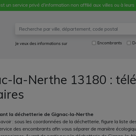
st un service privé d'information non affilié aux villes ou à leurs
Encombrants
D
Je veux des informations sur
c-la-Nerthe 13180 : tél
aires
ant la déchetterie de Gignac-la-Nerthe
voir : sous les coordonnées de la déchetterie, figure la liste 
 service des encombrants afin vous séparer de manière écologi