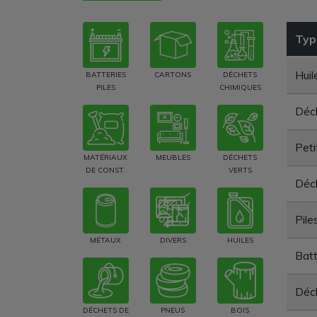
Typ
Huil
BATTERIES
CARTONS
DÉCHETS
PILES
CHIMIQUES
Déch
Peti
MATÉRIAUX
MEUBLES
DÉCHETS
DE CONST.
VERTS
Déch
Pile
MÉTAUX
DIVERS
HUILES
Batt
Déch
DÉCHETS DE
PNEUS
BOIS