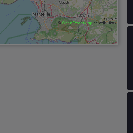
©
OpenStreetMap
contributors