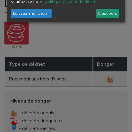
Déchets refusés
veuillez lire notre
politique de confidentialité
.
Laissez-moi choisir
C'est bon.
PNEUS
Type de déchet
Danger
Pneumatiques hors d'usage
Niveau de danger
- déchets banals
- déchets dangereux
- déchets inertes