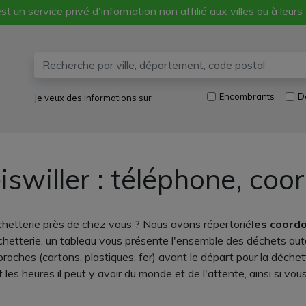
st un service privé d'information non affilié aux villes ou à leurs
Encombrants
D
Je veux des informations sur
iswiller : téléphone, coo
échetterie près de chez vous ? Nous avons répertorié
les coord
chetterie, un tableau vous présente l'ensemble des déchets autori
oches (cartons, plastiques, fer) avant le départ pour la déchett
es heures il peut y avoir du monde et de l'attente, ainsi si vou