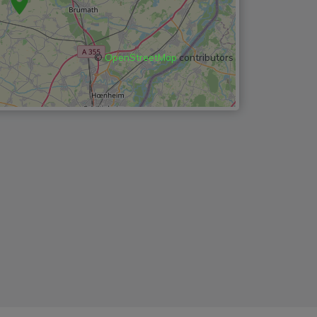
©
OpenStreetMap
contributors