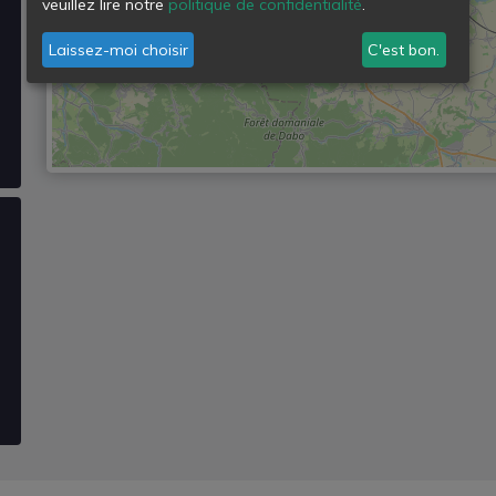
veuillez lire notre
politique de confidentialité
.
Laissez-moi choisir
C'est bon.