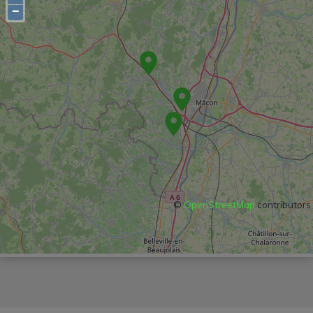
−
©
OpenStreetMap
contributors