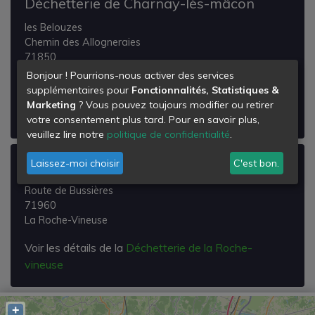
Déchetterie de Charnay-lès-mâcon
les Belouzes
Chemin des Allogneraies
71850
Charnay-lès-Mâcon
Bonjour ! Pourrions-nous activer des services
supplémentaires pour
Fonctionnalités, Statistiques &
Voir les détails de la
Déchetterie de Charnay-lès-
Marketing
? Vous pouvez toujours modifier ou retirer
mâcon
votre consentement plus tard. Pour en savoir plus,
veuillez lire notre
politique de confidentialité
.
Laissez-moi choisir
C'est bon.
Déchetterie de la Roche-vineuse
Route de Bussières
71960
La Roche-Vineuse
Voir les détails de la
Déchetterie de la Roche-
vineuse
+