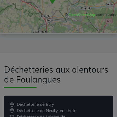
©
OpenStreetMap
contributors
Déchetteries aux alentours
de Foulangues
Déchetterie de Bury
Déchetterie de Neuilly-en-thelle
Déchetterie de Laigneville