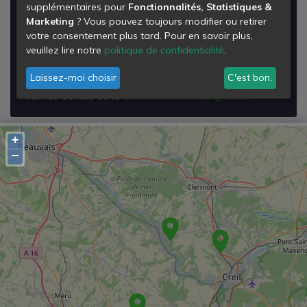
supplémentaires pour
Fonctionnalités, Statistiques &
Déchetterie de Laigneville
Marketing
? Vous pouvez toujours modifier ou retirer
votre consentement plus tard. Pour en savoir plus,
Rue Pierre et Marie Curie
veuillez lire notre
politique de confidentialité
.
60290
Laigneville
Laissez-moi choisir
C'est bon.
Voir les détails de la
Déchetterie de Laigneville
+
−