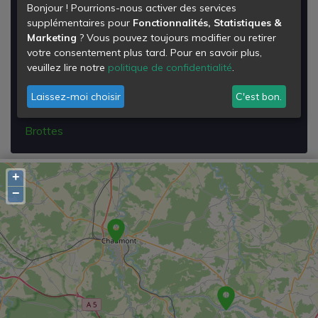
Bonjour ! Pourrions-nous activer des services
Déchetterie de Chaumont Brottes
supplémentaires pour
Fonctionnalités, Statistiques &
Marketing
? Vous pouvez toujours modifier ou retirer
Rue de la Quellemêle
votre consentement plus tard. Pour en savoir plus,
Lieu-dit le Poncé
veuillez lire notre
politique de confidentialité
.
52000
Chaumont
Laissez-moi choisir
C'est bon.
Voir les détails de la
Déchetterie de Chaumont
Brottes
+
−