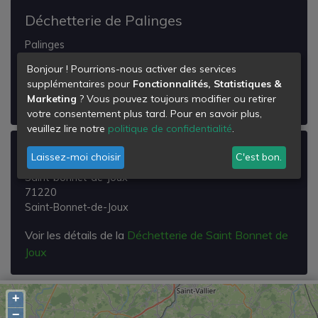
Déchetterie de Palinges
Palinges
71430
Bonjour ! Pourrions-nous activer des services
Palinges
supplémentaires pour
Fonctionnalités, Statistiques &
Marketing
? Vous pouvez toujours modifier ou retirer
Voir les détails de la
Déchetterie de Palinges
votre consentement plus tard. Pour en savoir plus,
veuillez lire notre
politique de confidentialité
.
Déchetterie de Saint Bonnet de Joux
Laissez-moi choisir
C'est bon.
Saint-bonnet-de-joux
71220
Saint-Bonnet-de-Joux
Voir les détails de la
Déchetterie de Saint Bonnet de
Joux
+
−