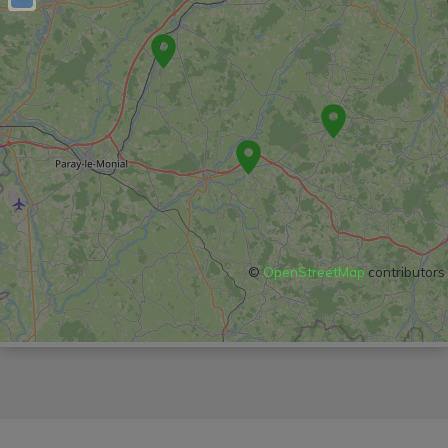
©
OpenStreetMap
contributors