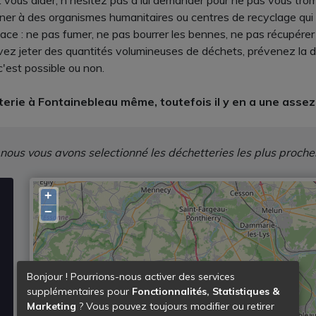
us aider, n'hésitez pas à lui demander pour ne pas vous tromp
nner à des organismes humanitaires ou centres de recyclage qui le
lace : ne pas fumer, ne pas bourrer les bennes, ne pas récupérer
devez jeter des quantités volumineuses de déchets, prévenez la
 c'est possible ou non.
erie à Fontainebleau même, toutefois il y en a une assez
 nous vous avons selectionné les déchetteries les plus proche
+
−
Bonjour ! Pourrions-nous activer des services
supplémentaires pour
Fonctionnalités, Statistiques &
Marketing
? Vous pouvez toujours modifier ou retirer