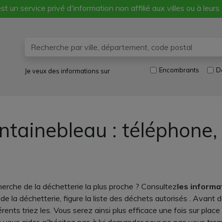
st un service privé d'information non affilié aux villes ou à leurs
Encombrants
D
Je veux des informations sur
ntainebleau : téléphone
herche de la déchetterie la plus proche ? Consultez
les informa
de la déchetterie, figure la liste des déchets autorisés . Avant d
ents triez les. Vous serez ainsi plus efficace une fois sur place