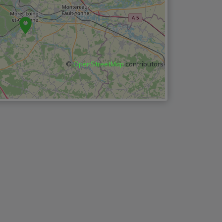
©
OpenStreetMap
contributors