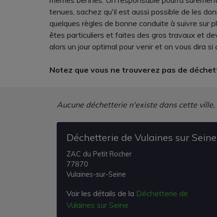
mêmes bennes. Un responsable pourra surement vo
tenues, sachez qu'il est aussi possible de les do
quelques règles de bonne conduite à suivre sur p
êtes particuliers et faites des gros travaux et 
alors un jour optimal pour venir et on vous dira si
Notez que vous ne trouverez pas de déchett
Aucune déchetterie n'existe dans cette ville,
Déchetterie de Vulaines sur Seine
ZAC du Petit Rocher
77870
Vulaines-sur-Seine
Voir les détails de la
Déchetterie de
Vulaines sur Seine