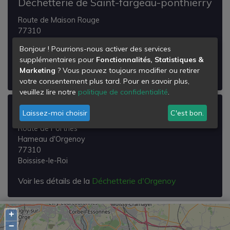
Déchetterie de Saint-fargeau-ponthierry
Route de Maison Rouge
77310
Saint-Fargeau-Ponthierry
Bonjour ! Pourrions-nous activer des services
supplémentaires pour
Fonctionnalités, Statistiques &
Voir les détails de la
Déchetterie de Saint-fargeau-
Marketing
? Vous pouvez toujours modifier ou retirer
ponthierry
votre consentement plus tard. Pour en savoir plus,
veuillez lire notre
politique de confidentialité
.
Déchetterie d'Orgenoy
Laissez-moi choisir
C'est bon.
Route de Porthes
Hameau d'Orgenoy
77310
Boissise-le-Roi
Voir les détails de la
Déchetterie d'Orgenoy
+
−