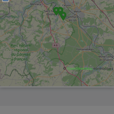
©
OpenStreetMap
contributors