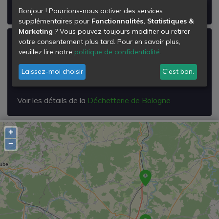
Voir les détails de la
Déchetterie de Chaumont Zi
Bonjour ! Pourrions-nous activer des services
supplémentaires pour
Fonctionnalités, Statistiques &
Marketing
? Vous pouvez toujours modifier ou retirer
votre consentement plus tard. Pour en savoir plus,
Déchetterie de Bologne
veuillez lire notre
politique de confidentialité
.
Chemin Rural Dit du Val de Coudre
52310
Laissez-moi choisir
C'est bon.
Bologne
Voir les détails de la
Déchetterie de Bologne
+
−