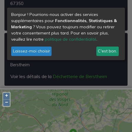
67350
Niedermodern
Bonjour ! Pourrions-nous activer des services
supplémentaires pour
Fonctionnalités, Statistiques &
Voir les détails de la
Déchetterie de Niedermodern
Marketing
? Vous pouvez toujours modifier ou retirer
votre consentement plus tard. Pour en savoir plus,
veuillez lire notre
politique de confidentialité
.
Déchetterie de Berstheim
Laissez-moi choisir
C'est bon.
Rte dép 227
67170
Berstheim
Voir les détails de la
Déchetterie de Berstheim
+
−