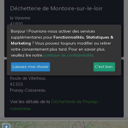
Déchetterie de Montoire-sur-le-loir
la Varenne
41800
Fontaine-les-Coteaux
Bonjour ! Pourrions-nous activer des services
supplémentaires pour
Fonctionnalités, Statistiques &
Voir les détails de la
Déchetterie de Montoire-sur-le-
Marketing
? Vous pouvez toujours modifier ou retirer
loir
votre consentement plus tard. Pour en savoir plus,
veuillez lire notre
politique de confidentialité
.
Laissez-moi choisir
C'est bon.
Déchetterie de Prunay-cassereau
Route de Villethiou
41310
Prunay-Cassereau
Voir les détails de la
Déchetterie de Prunay-
cassereau
+