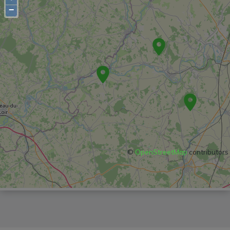
−
©
OpenStreetMap
contributors