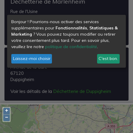
Déchetterie de Marlenheim
Rue de l'Usine
67520
Bonjour ! Pourrions-nous activer des services
Marlenheim
supplémentaires pour
Fonctionnalités, Statistiques &
Marketing
? Vous pouvez toujours modifier ou retirer
Voir les détails de la
Déchetterie de Marlenheim
votre consentement plus tard. Pour en savoir plus,
veuillez lire notre
politique de confidentialité
.
Déchetterie de Duppigheim
Laissez-moi choisir
C'est bon.
Avenue de la Gare
67120
Duppigheim
Voir les détails de la
Déchetterie de Duppigheim
+
−