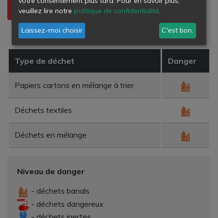
votre consentement plus tard. Pour en savoir plus,
veuillez lire notre
politique de confidentialité
.
CARTONS
TISSUS
DÉCHETS DE
Laissez-moi choisir
C'est bon.
VÊTEMENTS
PEINTURE
Type de déchet
Danger
Papiers cartons en mélange à trier
Déchets textiles
Déchets en mélange
Niveau de danger
- déchets banals
- déchets dangereux
- déchets inertes