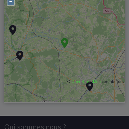
−
©
OpenStreetMap
contributors
Qui sommes nous ?