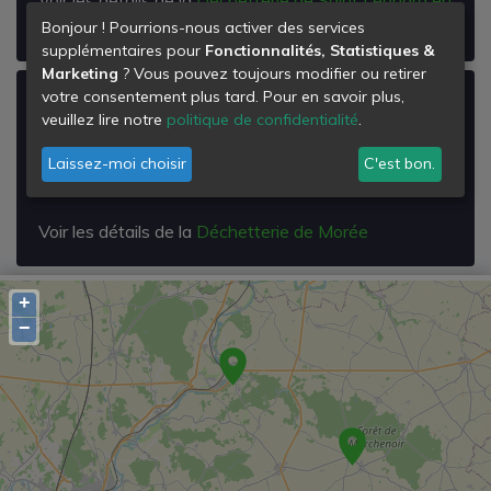
Beauce
Bonjour ! Pourrions-nous activer des services
supplémentaires pour
Fonctionnalités, Statistiques &
Marketing
? Vous pouvez toujours modifier ou retirer
votre consentement plus tard. Pour en savoir plus,
Déchetterie de Morée
veuillez lire notre
politique de confidentialité
.
Za de la Varenne
Laissez-moi choisir
C'est bon.
41160
Morée
Voir les détails de la
Déchetterie de Morée
+
−