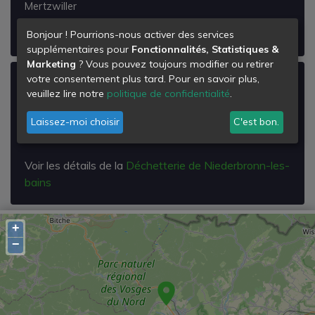
Mertzwiller
Voir les détails de la
Déchetterie de Mertzwiller
Bonjour ! Pourrions-nous activer des services
supplémentaires pour
Fonctionnalités, Statistiques &
Marketing
? Vous pouvez toujours modifier ou retirer
votre consentement plus tard. Pour en savoir plus,
Déchetterie de Niederbronn-les-bains
veuillez lire notre
politique de confidentialité
.
Zone Industrielle du Sandholtz
Laissez-moi choisir
C'est bon.
67110
Niederbronn-les-Bains
Voir les détails de la
Déchetterie de Niederbronn-les-
bains
+
−