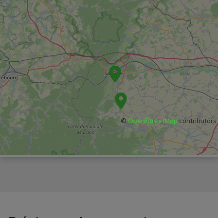
©
OpenStreetMap
contributors