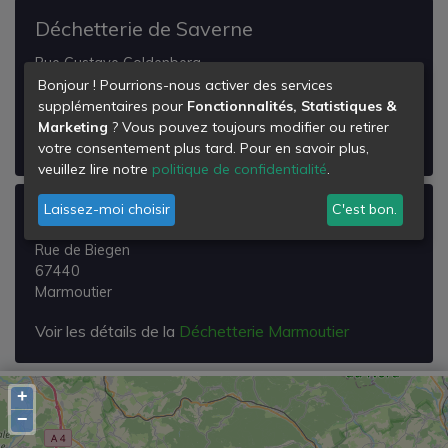
Déchetterie de Saverne
Rue Gustave Goldenberg
67700
Bonjour ! Pourrions-nous activer des services
Saverne
supplémentaires pour
Fonctionnalités, Statistiques &
Marketing
? Vous pouvez toujours modifier ou retirer
Voir les détails de la
Déchetterie de Saverne
votre consentement plus tard. Pour en savoir plus,
veuillez lire notre
politique de confidentialité
.
Laissez-moi choisir
C'est bon.
Déchetterie Marmoutier
Rue de Biegen
67440
Marmoutier
Voir les détails de la
Déchetterie Marmoutier
+
−