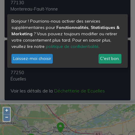
77130
Montereau-Fault-Yonne
Voir les détails de la
Déchetterie de Montereau-
Bonjour ! Pourrions-nous activer des services
supplémentaires pour
Fonctionnalités, Statistiques &
fault-yonne
Marketing
? Vous pouvez toujours modifier ou retirer
votre consentement plus tard. Pour en savoir plus,
veuillez lire notre
politique de confidentialité
.
Déchetterie de Ecuelles
Laissez-moi choisir
C'est bon.
rue Monchavant
ZI des Renardières
77250
Écuelles
Voir les détails de la
Déchetterie de Ecuelles
+
−