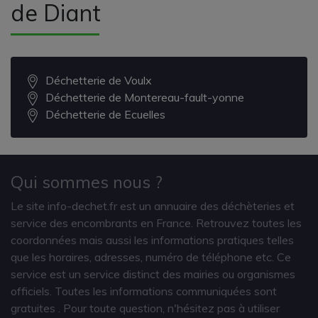
de Diant
Déchetterie de Voulx
Déchetterie de Montereau-fault-yonne
Déchetterie de Ecuelles
Qui sommes nous ?
Le site info-dechet.fr est un annuaire des déchèteries et
service des encombrants en France. Retrouvez toutes les
coordonnées mais aussi les informations pratiques telles
que les horaires, adresses, numéro de téléphone etc. Ce
service est un service distinct des mairies ou organismes
officiels. Toutes les informations communiquées sont
gratuites
. Pour toute question, n'hésitez pas à utiliser