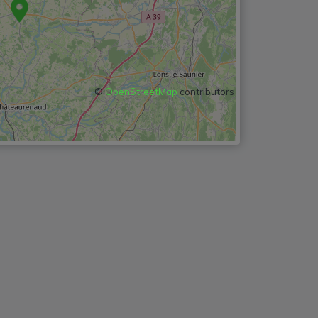
©
OpenStreetMap
contributors