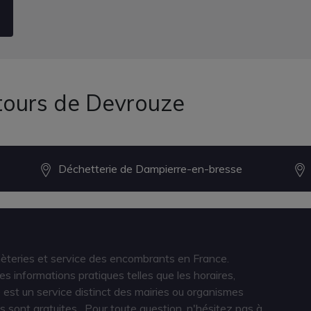
tours de Devrouze
Déchetterie de Dampierre-en-bresse
hèteries et service des encombrants en France.
s informations pratiques telles que les horaires,
est un service distinct des mairies ou organismes
s sont gratuites
. Pour toute question, n'hésitez pas à