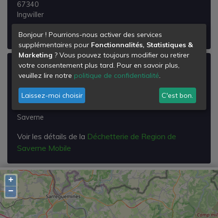
67340
Ingwiller
Voir les détails de la
Déchetterie de Ingwiller
Bonjour ! Pourrions-nous activer des services
supplémentaires pour
Fonctionnalités, Statistiques &
Marketing
? Vous pouvez toujours modifier ou retirer
votre consentement plus tard. Pour en savoir plus,
Déchetterie de Region de Saverne
veuillez lire notre
politique de confidentialité
.
Mobile
Laissez-moi choisir
C'est bon.
SAVERNE
67700
Saverne
Voir les détails de la
Déchetterie de Region de
Saverne Mobile
+
−