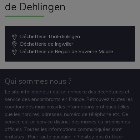
de Dehlingen
Déchetterie Thal-drulingen
Déchetterie de Ingwiller
Déchetterie de Region de Saverne Mobile
Qui sommes nous ?
Le site info-dechet.fr est un annuaire des déchèteries et
service des encombrants en France. Retrouvez toutes les
coordonnées mais aussi les informations pratiques telles
que les horaires, adresses, numéro de téléphone etc. Ce
service est un service distinct des mairies ou organismes
officiels. Toutes les informations communiquées sont
gratuites
. Pour toute question, n'hésitez pas à utiliser